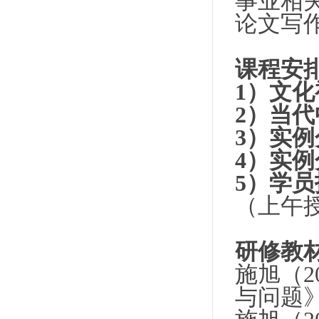
事业相
论文写
课程安
1
）文化
2
）当代
3
）实例
4）实
5
）学员
（上午
研修教
施旭（
2
与问题