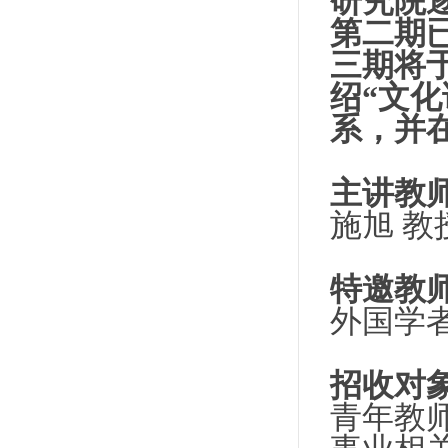
研究院
第二期
三
期将
绍
“
文化
系，并
主讲教
施旭
教
特邀教
外国学
招收对
青年教