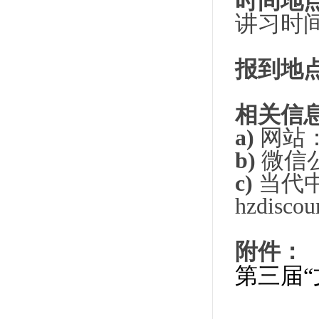
时间
地
讲习时
报
到地
相
关信
a)
网站
b)
微信
c)
当代
hzdiscou
附件：
第三届