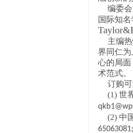
编委会
国际知名
Taylor&F
主编热
界同仁为
心的局面
术范式。
订购可
(1)
世
qkb1@wpc
(2)
中
65063081